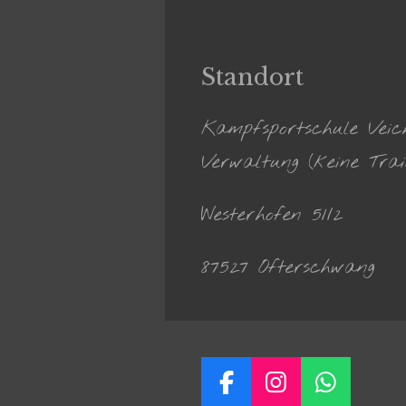
Standort
Kampfsportschule Ve
Verwaltung (keine Trai
Westerhofen 51/2
87527 Ofterschwang
F
I
W